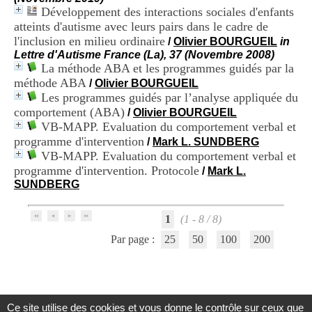
i
Développement des interactions sociales d'enfants
o
atteints d'autisme avec leurs pairs dans le cadre de
n
l'inclusion en milieu ordinaire
/
Olivier BOURGUEIL
in
d
Lettre d'Autisme France (La), 37 (Novembre 2008)
u
La méthode ABA et les programmes guidés par la
C
R
méthode ABA
/
Olivier BOURGUEIL
A
Les programmes guidés par l’analyse appliquée du
R
comportement (ABA)
/
Olivier BOURGUEIL
h
VB-MAPP. Evaluation du comportement verbal et
ô
programme d'intervention
/
Mark L. SUNDBERG
n
VB-MAPP. Evaluation du comportement verbal et
e
-
programme d'intervention. Protocole
/
Mark L.
A
SUNDBERG
l
p
e
1
(1 - 8 / 8)
s
Par page :
25
50
100
200
C
e
n
t
r
e
Ce site utilise des cookies et vous donne le contrôle sur ceux que