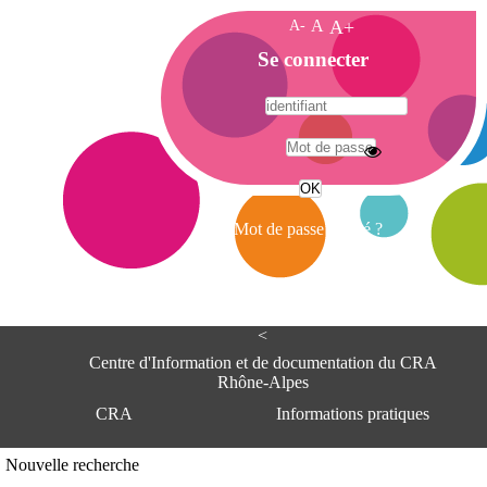
A-
A
A+
A
Se connecter
c
c
u
e
A
i
d
l
r
Mot de passe oublié ?
e
s
s
e
<
C
e
Centre d'Information et de documentation du CRA
n
Rhône-Alpes
t
CRA
Informations pratiques
r
e
d
Adresse
Nouvelle recherche
'
Centre d'information et de documentat