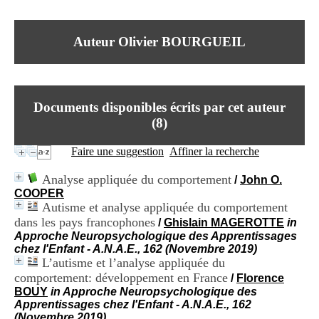
I
du CRA Rhône-Alpes
n
Centre Hospitalier le Vinatier
f
bât 211
Auteur Olivier BOURGUEIL
o
95, Bd Pinel
r
69678 Bron Cedex
m
Horaires
a
Lundi au Vendredi
t
9h00-12h00 13h30-16h00
Documents disponibles écrits par cet auteur
i
Contact
o
(
8
)
Tél:
+33(0)4 37 91 54 65
n
Fax:
+33(0)4 37 91 54 37
e
Faire une suggestion
Affiner la recherche
Mail
t
d
Analyse appliquée du comportement
/
John O.
e
COOPER
D
Autisme et analyse appliquée du comportement
o
dans les pays francophones
c
/
Ghislain MAGEROTTE
in
u
Approche Neuropsychologique des Apprentissages
m
chez l'Enfant - A.N.A.E., 162 (Novembre 2019)
e
L’autisme et l’analyse appliquée du
n
comportement: développement en France
/
Florence
t
BOUY
in Approche Neuropsychologique des
a
Apprentissages chez l'Enfant - A.N.A.E., 162
t
(Novembre 2019)