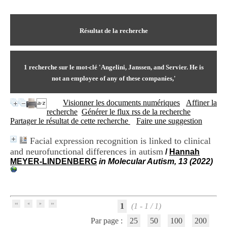
I
du CRA Rhône-Alpes
n
Centre Hospitalier le Vinatier
f
bât 211
o
Résultat de la recherche
95, Bd Pinel
r
69678 Bron Cedex
m
Horaires
a
Lundi au Vendredi
t
1
recherche sur le mot-clé
'Angelini, Janssen, and Servier. He is
9h00-12h00 13h30-16h00
i
Contact
not an employee of any of these companies,'
o
Tél:
+33(0)4 37 91 54 65
n
Fax:
+33(0)4 37 91 54 37
Visionner les documents numériques
Affiner la
e
Mail
recherche
Générer le flux rss de la recherche
t
Partager le résultat de cette recherche
Faire une suggestion
d
e
D
Facial expression recognition is linked to clinical
o
and neurofunctional differences in autism
/
Hannah
c
MEYER-LINDENBERG
in Molecular Autism, 13 (2022)
u
m
e
n
t
1
(1 - 1 / 1)
a
Par page :
25
50
100
200
t