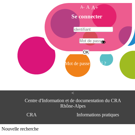
A-
A
A+
A
Se connecter
c
c
u
e
A
i
d
l
r
Mot de passe oublié ?
e
s
s
e
<
C
e
Centre d'Information et de documentation du CRA
n
Rhône-Alpes
t
CRA
Informations pratiques
r
e
d
Adresse
Nouvelle recherche
'
Centre d'information et de documentat