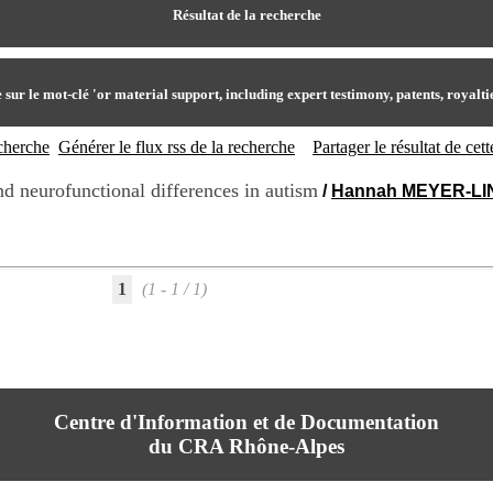
Résultat de la recherche
 sur le mot-clé
'or material support, including expert testimony, patents, royaltie
echerche
Générer le flux rss de la recherche
Partager le résultat de ce
and neurofunctional differences in autism
/
Hannah MEYER-L
1
(1 - 1 / 1)
Centre d'Information et de Documentation
du CRA Rhône-Alpes