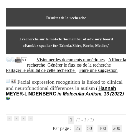
I
du CRA Rhône-Alpes
n
Centre Hospitalier le Vinatier
f
bât 211
o
Résultat de la recherche
95, Bd Pinel
r
69678 Bron Cedex
m
Horaires
a
Lundi au Vendredi
t
1
recherche sur le mot-clé
'to/member of advisory board
9h00-12h00 13h30-16h00
i
Contact
of/and/or speaker for Takeda/Shire, Roche, Medice,'
o
Tél:
+33(0)4 37 91 54 65
n
Fax:
+33(0)4 37 91 54 37
Visionner les documents numériques
Affiner la
e
Mail
recherche
Générer le flux rss de la recherche
t
Partager le résultat de cette recherche
Faire une suggestion
d
e
D
Facial expression recognition is linked to clinical
o
and neurofunctional differences in autism
/
Hannah
c
MEYER-LINDENBERG
in Molecular Autism, 13 (2022)
u
m
e
n
t
1
(1 - 1 / 1)
a
Par page :
25
50
100
200
t