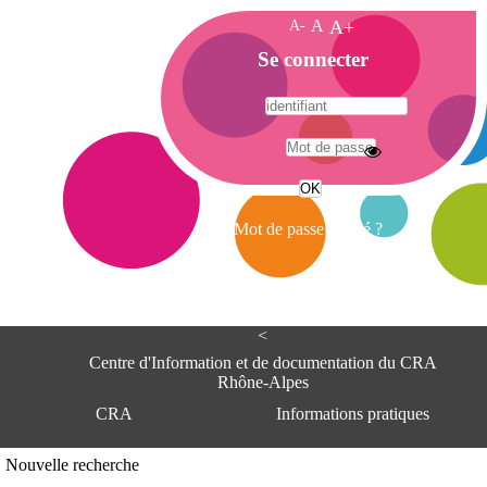
A-
A
A+
A
Se connecter
c
c
u
e
A
i
d
l
r
Mot de passe oublié ?
e
s
s
e
<
C
e
Centre d'Information et de documentation du CRA
n
Rhône-Alpes
t
CRA
Informations pratiques
r
e
d
Adresse
Nouvelle recherche
'
Centre d'information et de documentat