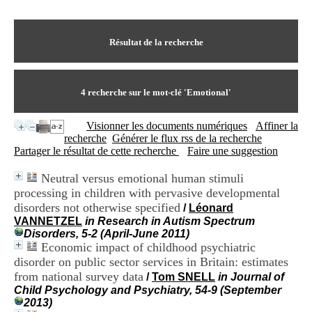
I
du CRA Rhône-Alpes
n
Centre Hospitalier le Vinatier
f
bât 211
o
Résultat de la recherche
95, Bd Pinel
r
69678 Bron Cedex
m
Horaires
a
Lundi au Vendredi
t
4
recherche sur le mot-clé
'Emotional'
9h00-12h00 13h30-16h00
i
Contact
o
Tél:
+33(0)4 37 91 54 65
Visionner les documents numériques
Affiner la
n
Fax:
+33(0)4 37 91 54 37
recherche
Générer le flux rss de la recherche
e
Mail
Partager le résultat de cette recherche
Faire une suggestion
t
d
Neutral versus emotional human stimuli
e
processing in children with pervasive developmental
D
o
disorders not otherwise specified
/
Léonard
c
VANNETZEL
in Research in Autism Spectrum
u
Disorders, 5-2 (April-June 2011)
m
Economic impact of childhood psychiatric
e
disorder on public sector services in Britain: estimates
n
from national survey data
/
Tom SNELL
in Journal of
t
Child Psychology and Psychiatry, 54-9 (September
a
2013)
t