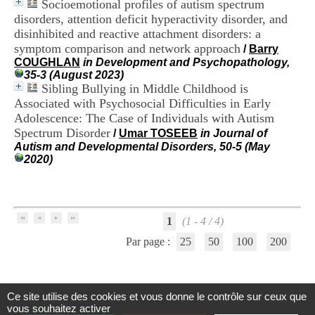
Socioemotional profiles of autism spectrum
i
disorders, attention deficit hyperactivity disorder, and
o
n
disinhibited and reactive attachment disorders: a
d
symptom comparison and network approach
/
Barry
u
COUGHLAN
in Development and Psychopathology,
C
35-3 (August 2023)
R
Sibling Bullying in Middle Childhood is
A
Associated with Psychosocial Difficulties in Early
R
Adolescence: The Case of Individuals with Autism
h
Spectrum Disorder
ô
/
Umar TOSEEB
in Journal of
n
Autism and Developmental Disorders, 50-5 (May
e
2020)
-
A
l
p
e
1
(1 - 4 / 4)
s
Par page :
25
50
100
200
C
e
n
t
Ce site utilise des cookies et vous donne le contrôle sur ceux que
r
Centre d'Information et de Documentation
vous souhaitez activer
e