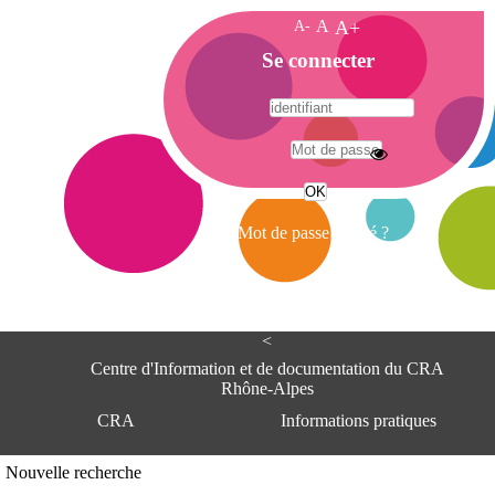
A-
A
A+
A
Se connecter
c
c
u
e
A
i
d
l
r
Mot de passe oublié ?
e
s
s
e
<
C
e
Centre d'Information et de documentation du CRA
n
Rhône-Alpes
t
CRA
Informations pratiques
r
e
d
Adresse
Nouvelle recherche
'
Centre d'information et de documentat