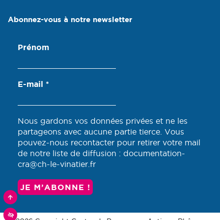
Abonnez-vous à notre newsletter
Prénom
E-mail
*
Nous gardons vos données privées et ne les
partageons avec aucune partie tierce. Vous
pouvez-nous recontacter pour retirer votre mail
de notre liste de diffusion : documentation-
cra@ch-le-vinatier.fr
RETOURNER
VERS
LE
HAUT
MODULE
DE
D'ACCESSIBILITÉ