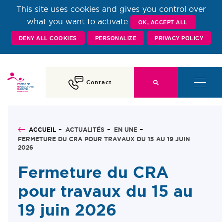
This site uses cookies and gives you control over
Centre de Ressources
what you want to activate
OK, ACCEPT ALL
DENY ALL COOKIES
PERSONALIZE
PRIVACY POLICY
Autisme Rhône-Alpes
Contact
ACCUEIL
ACTUALITÉS
EN UNE
FERMETURE DU CRA POUR TRAVAUX DU 15 AU 19 JUIN
2026
Fermeture du CRA
pour travaux du 15 au
19 juin 2026