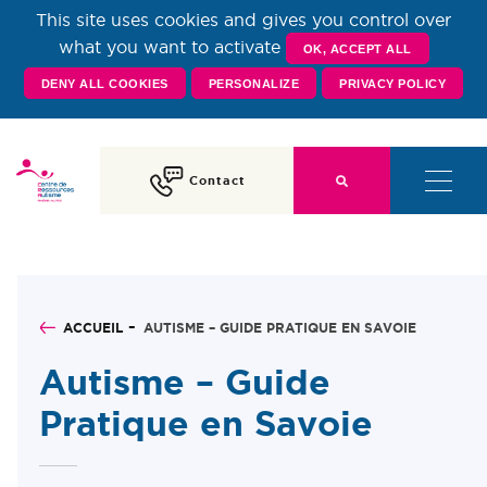
This site uses cookies and gives you control over
Centre de Ressources
what you want to activate
OK, ACCEPT ALL
DENY ALL COOKIES
PERSONALIZE
PRIVACY POLICY
Autisme Rhône-Alpes
Contact
ACCUEIL
AUTISME – GUIDE PRATIQUE EN SAVOIE
Autisme – Guide
Pratique en Savoie