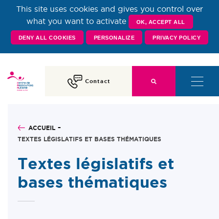
This site uses cookies and gives you control over
Centre de Ressources
what you want to activate
OK, ACCEPT ALL
DENY ALL COOKIES
PERSONALIZE
PRIVACY POLICY
Autisme Rhône-Alpes
Contact
ACCUEIL
TEXTES LÉGISLATIFS ET BASES THÉMATIQUES
Textes législatifs et
bases thématiques