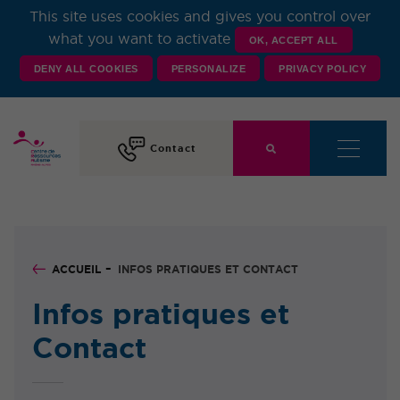
This site uses cookies and gives you control over
Centre de Ressources
what you want to activate
OK, ACCEPT ALL
DENY ALL COOKIES
PERSONALIZE
PRIVACY POLICY
Autisme Rhône-Alpes
Contact
ACCUEIL
INFOS PRATIQUES ET CONTACT
Infos pratiques et
Contact