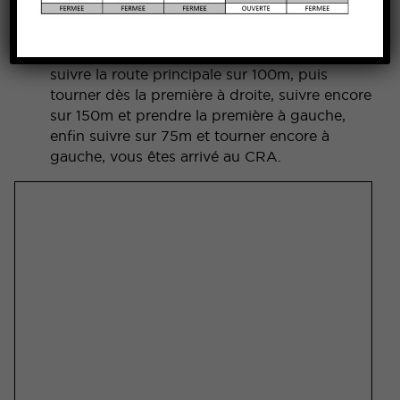
Boulevard Périphérique : sortie n°10 Porte du
Vinatier, Hôpitaux Est
Une fois entré dans le centre hospitalier,
suivre la route principale sur 100m, puis
tourner dès la première à droite, suivre encore
sur 150m et prendre la première à gauche,
enfin suivre sur 75m et tourner encore à
gauche, vous êtes arrivé au CRA.