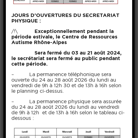
le tramway T6 en direction de Hôpitaux Est
Pinel, arrêt Vinatier
JOURS D’OUVERTURES DU SECRETARIAT
En Métro : métro B direction Gare d’Oullins,
PHYSIQUE :
descendre à Saxe-Gambetta puis prendre le
/!\
Exceptionnellement pendant la
métro D direction Gare de Vénissieux et
période estivale, le Centre de Ressources
descendre à Mermoz-Pinel, enfin prendre le
Autisme Rhône-Alpes
tramway T6 en direction de Hôpitaux Est
Sera fermé du 03 au 21 août 2024,
Pinel, arrêt Vinatier
le secrétariat sera fermé au public pendant
En Tramway : tramway T2 en direction de
cette période.
Saint-Priest Bel-Air, arrêt Desgenettes puis
– La permanence téléphonique sera
tramway T6 en direction de Hôpitaux Est
ouverte du 24 au 28 août 2026 du lundi au
Pinel, arrêt Vinatier
vendredi de 9h à 12h 30 et de 13h à 16h selon
le planning ci-dessus.
En bus : Bus C9 en direction de Hôpitaux Est,
arrêt Hôpital Neurologique, puis prendre C8
– La permanence physique sera assurée
en direction de Grange Blanche, arrêt Hôp.
du 24 au 28 août 2026 du lundi au vendredi
de 9h à 12h et de 13h à 16h selon le tableau ci-
Desgenettes Vinatier
dessous :
Accès en voiture :