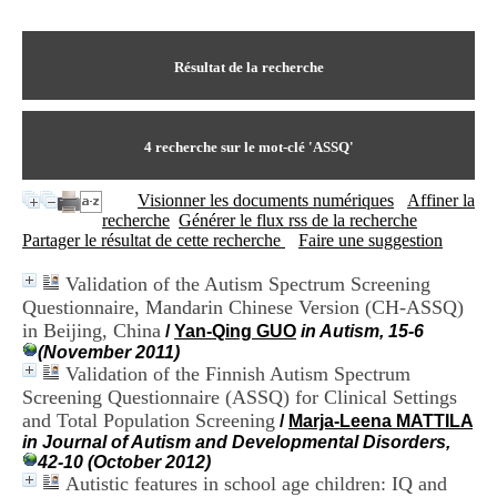
I
du CRA Rhône-Alpes
n
Centre Hospitalier le Vinatier
f
bât 211
o
Résultat de la recherche
95, Bd Pinel
r
69678 Bron Cedex
m
Horaires
a
Lundi au Vendredi
t
4
recherche sur le mot-clé
'ASSQ'
9h00-12h00 13h30-16h00
i
Contact
o
Tél:
+33(0)4 37 91 54 65
Visionner les documents numériques
Affiner la
n
Fax:
+33(0)4 37 91 54 37
recherche
Générer le flux rss de la recherche
e
Mail
Partager le résultat de cette recherche
Faire une suggestion
t
d
Validation of the Autism Spectrum Screening
e
Questionnaire, Mandarin Chinese Version (CH-ASSQ)
D
o
in Beijing, China
/
Yan-Qing GUO
in Autism, 15-6
c
(November 2011)
u
Validation of the Finnish Autism Spectrum
m
Screening Questionnaire (ASSQ) for Clinical Settings
e
and Total Population Screening
/
Marja-Leena MATTILA
n
in Journal of Autism and Developmental Disorders,
t
42-10 (October 2012)
a
Autistic features in school age children: IQ and
t