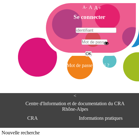
A-
A
A+
A
Se connecter
c
c
u
e
A
i
d
l
r
Mot de passe oublié ?
e
s
s
e
<
C
e
Centre d'Information et de documentation du CRA
n
Rhône-Alpes
t
CRA
Informations pratiques
r
e
d
Adresse
Nouvelle recherche
'
Centre d'information et de documentat