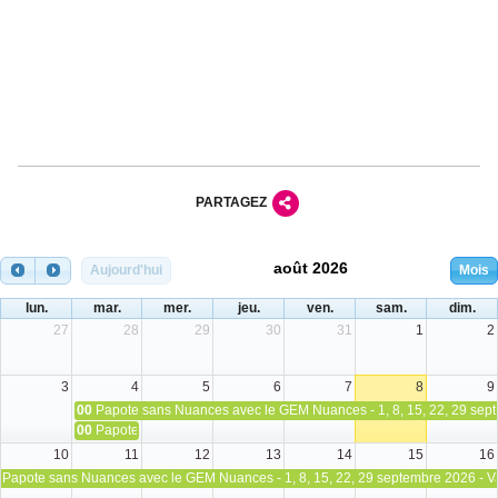
PARTAGEZ
août 2026
Aujourd'hui
Mois
lun.
mar.
mer.
jeu.
ven.
sam.
dim.
27
28
29
30
31
1
2
3
4
5
6
7
8
9
00
Papote sans Nuances avec le GEM Nuances - 1, 8, 15, 22, 29 sep
00
Papote sans Nuances avec le GEM Nuances - 4, 11 et 24 août 202
10
11
12
13
14
15
16
Papote sans Nuances avec le GEM Nuances - 1, 8, 15, 22, 29 septembre 2026 - V