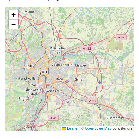
+
−
Leaflet
|
©
OpenStreetMap
contributors