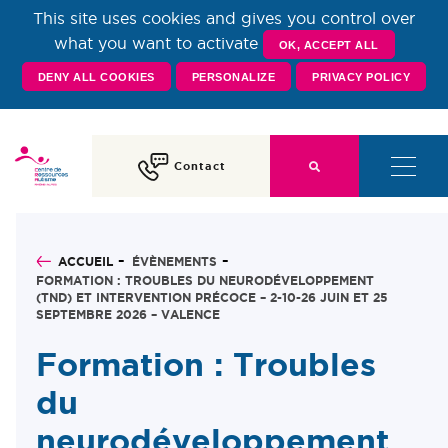
This site uses cookies and gives you control over
Centre de Ressources
what you want to activate
OK, ACCEPT ALL
DENY ALL COOKIES
PERSONALIZE
PRIVACY POLICY
Autisme Rhône-Alpes
Contact
ACCUEIL
ÉVÈNEMENTS
FORMATION : TROUBLES DU NEURODÉVELOPPEMENT
(TND) ET INTERVENTION PRÉCOCE – 2-10-26 JUIN ET 25
SEPTEMBRE 2026 – VALENCE
Formation : Troubles
du
neurodéveloppement