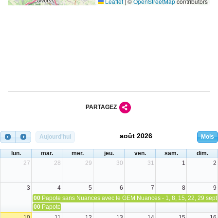
Leaflet
|
©
OpenStreetMap
contributors
PARTAGEZ
août 2026
Aujourd'hui
Mois
lun.
mar.
mer.
jeu.
ven.
sam.
dim.
27
28
29
30
31
1
2
3
4
5
6
7
8
9
00
Papote sans Nuances avec le GEM Nuances - 1, 8, 15, 22, 29 sep
00
Papote sans Nuances avec le GEM Nuances - 4, 11 et 24 août 202
10
11
12
13
14
15
16