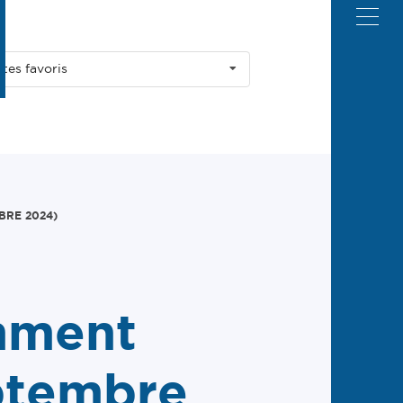
ites favoris
BRE 2024)
mment
eptembre