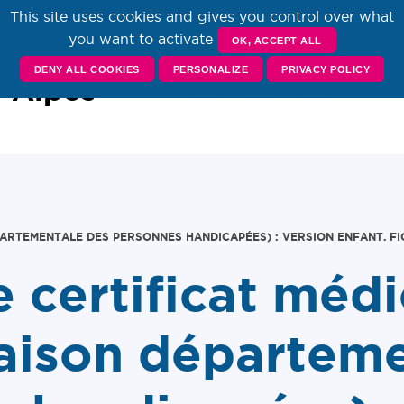
This site uses cookies and gives you control over what
you want to activate
sources
OK, ACCEPT ALL
S
DENY ALL COOKIES
PERSONALIZE
PRIVACY POLICY
-Alpes
PARTEMENTALE DES PERSONNES HANDICAPÉES) : VERSION ENFANT. FIC
 certificat médi
ison départeme