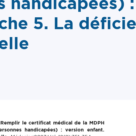
 handicapées) :
iche 5. La défici
elle
.
Remplir le certificat médical de la MDPH
rsonnes handicapées) : version enfant.