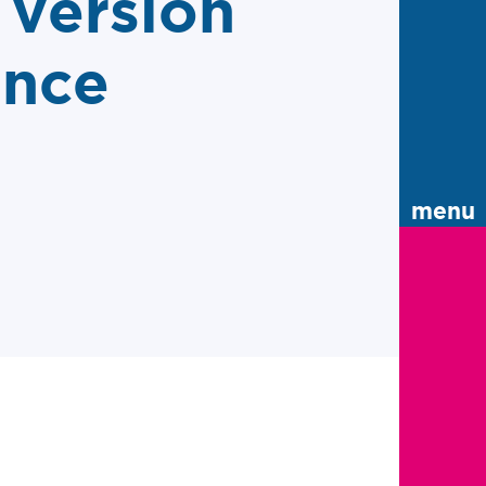
 version
ence
menu