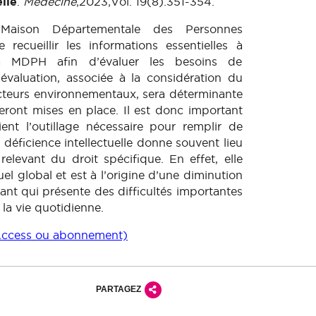
elle
.
Médecine
;2023;Vol. 19(8):351-354.
 Maison Départementale des Personnes
cueillir les informations essentielles à
e la MDPH afin d’évaluer les besoins de
évaluation, associée à la considération du
facteurs environnementaux, sera déterminante
eront mises en place. Il est donc important
ent l’outillage nécessaire pour remplir de
a déficience intellectuelle donne souvent lieu
levant du droit spécifique. En effet, elle
uel global et est à l’origine d’une diminution
ant qui présente des difficultés importantes
 la vie quotidienne.
n Access ou abonnement)
PARTAGEZ