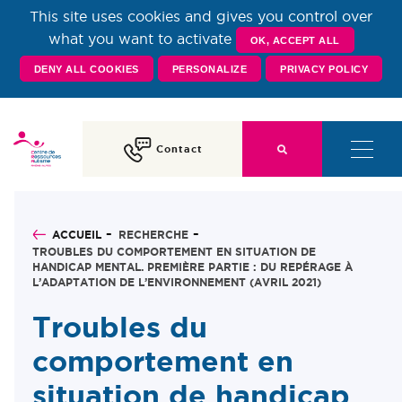
This site uses cookies and gives you control over
Centre de Ressources
what you want to activate
OK, ACCEPT ALL
DENY ALL COOKIES
PERSONALIZE
PRIVACY POLICY
Autisme Rhône-Alpes
Contact
ACCUEIL
RECHERCHE
TROUBLES DU COMPORTEMENT EN SITUATION DE
HANDICAP MENTAL. PREMIÈRE PARTIE : DU REPÉRAGE À
L’ADAPTATION DE L’ENVIRONNEMENT (AVRIL 2021)
Troubles du
comportement en
situation de handicap