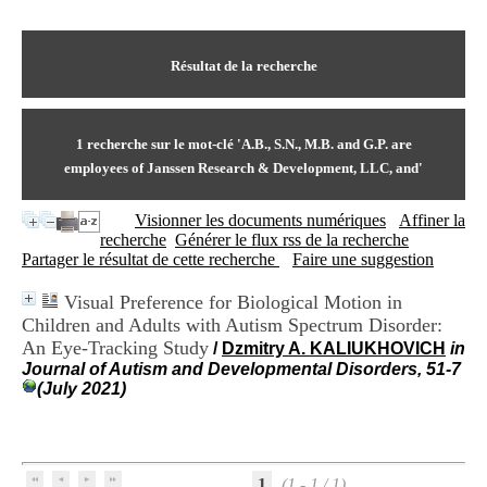
I
du CRA Rhône-Alpes
n
Centre Hospitalier le Vinatier
f
bât 211
o
Résultat de la recherche
95, Bd Pinel
r
69678 Bron Cedex
m
Horaires
a
Lundi au Vendredi
t
1
recherche sur le mot-clé
'A.B., S.N., M.B. and G.P. are
9h00-12h00 13h30-16h00
i
Contact
employees of Janssen Research & Development, LLC, and'
o
Tél:
+33(0)4 37 91 54 65
n
Fax:
+33(0)4 37 91 54 37
Visionner les documents numériques
Affiner la
e
Mail
recherche
Générer le flux rss de la recherche
t
Partager le résultat de cette recherche
Faire une suggestion
d
e
D
Visual Preference for Biological Motion in
o
Children and Adults with Autism Spectrum Disorder:
c
An Eye-Tracking Study
/
Dzmitry A. KALIUKHOVICH
in
u
Journal of Autism and Developmental Disorders, 51-7
m
(July 2021)
e
n
t
a
t
1
(1 - 1 / 1)