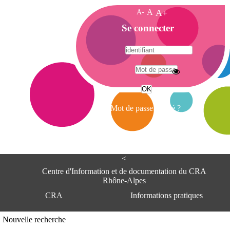
A-
A
A+
A
Se connecter
c
c
u
e
A
i
d
l
r
Mot de passe oublié ?
e
s
s
e
<
C
e
Centre d'Information et de documentation du CRA
n
Rhône-Alpes
t
CRA
Informations pratiques
r
e
d
Adresse
Nouvelle recherche
'
Centre d'information et de documentat