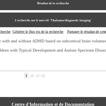
Résultat de la recherche
2
recherche sur le mot-clé
'Thalamus/diagnostic imaging'
echerche
Générer le flux rss de la recherche
Partager le résultat de ce
le with and without ADHD based on subcortical brain volume
ildren with Typical Development and Autism Spectrum Disor
1
(1 - 2 / 2)
Centre d'Information et de Documentation