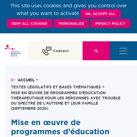
This site uses cookies and gives you control over
Centre de Ressources
what you want to activate
OK, ACCEPT ALL
DENY ALL COOKIES
PERSONALIZE
PRIVACY POLICY
Autisme Rhône-Alpes
Contact
ACCUEIL
TEXTES LÉGISLATIFS ET BASES THÉMATIQUES
MISE EN ŒUVRE DE PROGRAMMES D’ÉDUCATION
THÉRAPEUTIQUE POUR LES PERSONNES AVEC TROUBLE
DU SPECTRE DE L’AUTISME ET LEUR FAMILLE
(SEPTEMBRE 2020)
Mise en œuvre de
programmes d’éducation