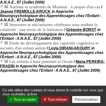
A.N.A.E., 87 (Juillet 2006)
.
Autisme et syndrome de Moebius : à propos d'un cas
/
2
1
Jeanne FREMOLLE-KRUCK
in Approche
1
Neuropsychologique des Apprentissages chez l'Enfant -
9
A.N.A.E., 87 (Juillet 2006)
5
Structures et mécanismes cérébraux sous tendant la
,
créativité : une revue de la littérature
/
Grégoire BORST
in
B
Approche Neuropsychologique des Apprentissages chez
d
l'Enfant - A.N.A.E., 87 (Juillet 2006)
P
Etude du développement des capacités cognitives et
i
sociales d'un enfant autiste
/
Leyla DIRANI-AKOURY
in
n
Approche Neuropsychologique des Apprentissages chez
e
l'Enfant - A.N.A.E., 87 (Juillet 2006)
l
Les enfants à haut potentiel et l'école
/
Maria PEREIRA-
F
FRADIN
in Approche Neuropsychologique des
-
Apprentissages chez l'Enfant - A.N.A.E., 87 (Juillet 2006)
6
9
6
7
7
Ce site utilise des cookies et vous donne le contrôle sur ceux que
B
Centre d'Information et de Documentation
vous souhaitez activer
R
du CRA Rhône-Alpes
Tout accepter
Tout refuser
Personnaliser
O
N