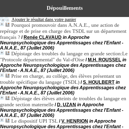
H
Dépouillements
o
s
p
Ajouter le résultat dans votre panier
i
Pourquoi promouvoir dans A.N.A.E., une action de
t
repérage et de prise en charge des TSDL sur un département
a
français ?
/
Renée CLAVAUD
in Approche
l
Neuropsychologique des Apprentissages chez l'Enfant -
i
A.N.A.E., 87 (Juillet 2006)
e
Dépistage des troubles du langage en grande section:Le
r
"Protocole départemental" du Val-d'Oise
/
M.H. ROUSSEL
in
l
e
Approche Neuropsychologique des Apprentissages chez
V
l'Enfant - A.N.A.E., 87 (Juillet 2006)
i
Prise en charge, au collège, des élèves présentant un
n
trouble spécifique du langage (TSDL)
/
S. HOULBERT
in
a
Approche Neuropsychologique des Apprentissages chez
t
l'Enfant - A.N.A.E., 87 (Juillet 2006)
i
Dépistage des élèves atteints de troubles du langage en
e
grande section maternelle
/
D. UZAN
in Approche
r
Neuropsychologique des Apprentissages chez l'Enfant -
,
A.N.A.E., 87 (Juillet 2006)
b
Le dispositif UPI TSL
/
V. HENRION
in Approche
â
Neuropsychologique des Apprentissages chez l'Enfant -
t