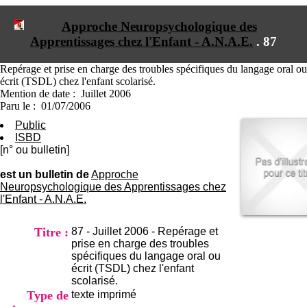
I
du CRA Rhône-Alpes
n
Centre Hospitalier le Vinatier
Approche Neuropsychologique des
f
bât 211
Apprentissages chez l'Enfant - A.N.A.E.
.
87
o
95, Bd Pinel
r
69678 Bron Cedex
m
Horaires
Repérage et prise en charge des troubles spécifiques du langage oral ou
a
Lundi au Vendredi
écrit (TSDL) chez l'enfant scolarisé.
t
9h00-12h00 13h30-16h00
Mention de date : Juillet 2006
i
Contact
Paru le : 01/07/2006
o
Tél:
+33(0)4 37 91 54 65
Public
n
Fax:
+33(0)4 37 91 54 37
ISBD
e
Mail
[n° ou bulletin]
t
d
est un bulletin de
Approche
e
Neuropsychologique des Apprentissages chez
D
l'Enfant - A.N.A.E.
o
c
u
Titre :
87 - Juillet 2006 - Repérage et
m
prise en charge des troubles
e
spécifiques du langage oral ou
n
écrit (TSDL) chez l'enfant
t
scolarisé.
a
Type de
texte imprimé
t