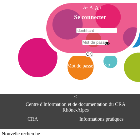
A-
A
A+
A
Se connecter
c
c
u
e
A
i
d
l
r
Mot de passe oublié ?
e
s
s
e
<
C
e
Centre d'Information et de documentation du CRA
n
Rhône-Alpes
t
CRA
Informations pratiques
r
e
d
Adresse
Nouvelle recherche
'
Centre d'information et de documentat