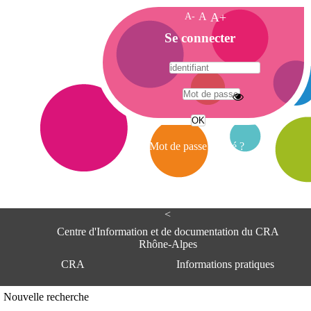
A-
A
A+
A
Se connecter
c
c
u
e
A
i
d
l
r
Mot de passe oublié ?
e
s
s
e
<
C
e
Centre d'Information et de documentation du CRA
n
Rhône-Alpes
t
CRA
Informations pratiques
r
e
d
Adresse
Nouvelle recherche
'
Centre d'information et de documentat