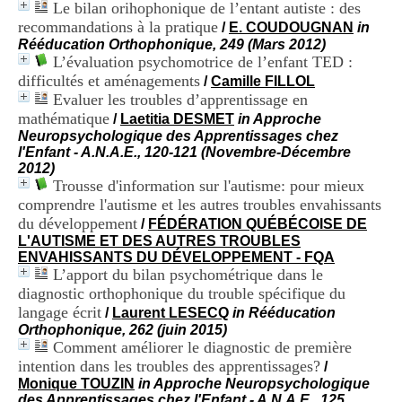
Le bilan orihophonique de l’entant autiste : des
i
o
recommandations à la pratique
/
E. COUDOUGNAN
in
n
Rééducation Orthophonique, 249 (Mars 2012)
d
L’évaluation psychomotrice de l’enfant TED :
u
difficultés et aménagements
/
Camille FILLOL
C
Evaluer les troubles d’apprentissage en
R
mathématique
/
Laetitia DESMET
in Approche
A
Neuropsychologique des Apprentissages chez
R
l'Enfant - A.N.A.E., 120-121 (Novembre-Décembre
h
2012)
ô
Trousse d'information sur l'autisme: pour mieux
n
e
comprendre l'autisme et les autres troubles envahissants
-
du développement
/
FÉDÉRATION QUÉBÉCOISE DE
A
L'AUTISME ET DES AUTRES TROUBLES
l
ENVAHISSANTS DU DÉVELOPPEMENT - FQA
p
L’apport du bilan psychométrique dans le
e
diagnostic orthophonique du trouble spécifique du
s
langage écrit
/
Laurent LESECQ
in Rééducation
C
Orthophonique, 262 (juin 2015)
e
Comment améliorer le diagnostic de première
n
t
intention dans les troubles des apprentissages?
/
r
Monique TOUZIN
in Approche Neuropsychologique
e
des Apprentissages chez l'Enfant - A.N.A.E., 125