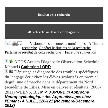
I
du CRA Rhône-Alpes
n
Centre Hospitalier le Vinatier
f
bât 211
o
Résultat de la recherche
95, Bd Pinel
r
69678 Bron Cedex
m
Horaires
a
Lundi au Vendredi
t
50
recherche sur le mot-clé
'diagnostic'
9h00-12h00 13h30-16h00
i
Contact
o
Tél:
+33(0)4 37 91 54 65
Visionner les documents numériques
Affiner la
n
Fax:
+33(0)4 37 91 54 37
recherche
Générer le flux rss de la recherche
e
Mail
Partager le résultat de cette recherche
Faire une suggestion
t
d
ADOS Autism Diagnostic Observation Schedule -
e
Manuel
D
/
Catherine LORD
o
Dépistage et diagnostic des troubles spécifiques
c
du langage écrit chez les élèves scolarisés en premier
u
degré: une démarche dans le département du Nord
m
(académie de Lille). Mise en oeuvre et résultats (2008-
e
2011) WEENS, B.
/
M.P. DUPOND
in Approche
n
Neuropsychologique des Apprentissages chez
t
l'Enfant - A.N.A.E., 120-121 (Novembre-Décembre
a
2012)
t