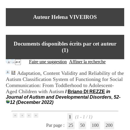
I
du CRA Rhône-Alpes
n
Centre Hospitalier le Vinatier
f
bât 211
Auteur Helena VIVEIROS
o
95, Bd Pinel
r
69678 Bron Cedex
m
Horaires
a
Lundi au Vendredi
t
9h00-12h00 13h30-16h00
Documents disponibles écrits par cet auteur
i
Contact
o
(
1
)
Tél:
+33(0)4 37 91 54 65
n
Fax:
+33(0)4 37 91 54 37
e
Faire une suggestion
Affiner la recherche
Mail
t
d
Adaptation, Content Validity and Reliability of the
e
Autism Classification System of Functioning for Social
D
Communication: From Toddlerhood to Adolescent-
o
c
Aged Children with Autism
/
Briano DI REZZE
in
u
Journal of Autism and Developmental Disorders, 52-
m
12 (December 2022)
e
n
t
1
(1 - 1 / 1)
a
Par page :
25
50
100
200
t