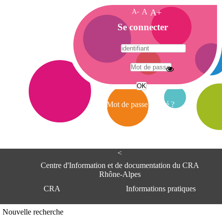
A-
A
A+
A
Se connecter
c
c
u
e
A
i
d
l
r
Mot de passe oublié ?
e
s
s
e
<
C
e
Centre d'Information et de documentation du CRA
n
Rhône-Alpes
t
CRA
Informations pratiques
r
e
d
Adresse
Nouvelle recherche
'
Centre d'information et de documentat