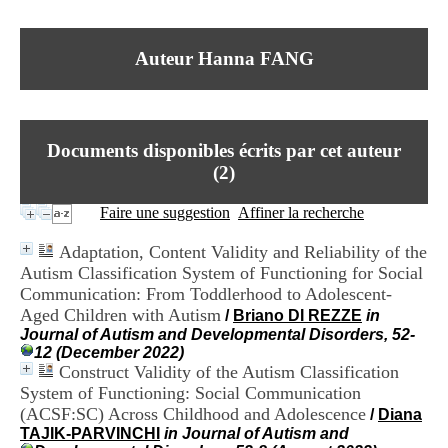
I
du CRA Rhône-Alpes
n
Centre Hospitalier le Vinatier
f
bât 211
Auteur Hanna FANG
o
95, Bd Pinel
r
69678 Bron Cedex
m
Horaires
a
Lundi au Vendredi
t
9h00-12h00 13h30-16h00
Documents disponibles écrits par cet auteur
i
Contact
o
(
2
)
Tél:
+33(0)4 37 91 54 65
n
Fax:
+33(0)4 37 91 54 37
e
Faire une suggestion
Affiner la recherche
Mail
t
d
Adaptation, Content Validity and Reliability of the
e
Autism Classification System of Functioning for Social
D
Communication: From Toddlerhood to Adolescent-
o
c
Aged Children with Autism
/
Briano DI REZZE
in
u
Journal of Autism and Developmental Disorders, 52-
m
12 (December 2022)
e
Construct Validity of the Autism Classification
n
System of Functioning: Social Communication
t
(ACSF:SC) Across Childhood and Adolescence
/
Diana
a
TAJIK-PARVINCHI
in Journal of Autism and
t