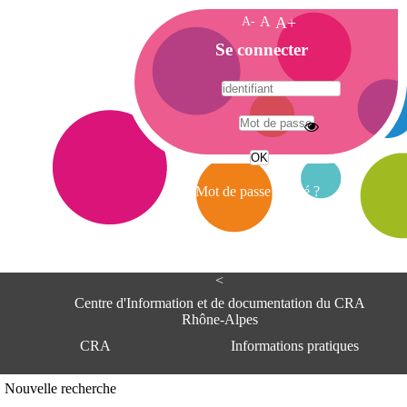
A-
A
A+
A
Se connecter
c
c
u
e
A
i
d
l
r
Mot de passe oublié ?
e
s
s
e
<
C
e
Centre d'Information et de documentation du CRA
n
Rhône-Alpes
t
CRA
Informations pratiques
r
e
d
Adresse
Nouvelle recherche
'
Centre d'information et de documentat