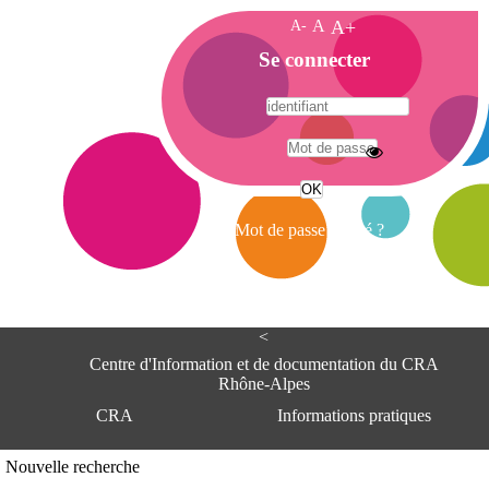
A-
A
A+
A
Se connecter
c
c
u
e
A
i
d
l
r
Mot de passe oublié ?
e
s
s
e
<
C
e
Centre d'Information et de documentation du CRA
n
Rhône-Alpes
t
CRA
Informations pratiques
r
e
d
Adresse
Nouvelle recherche
'
Centre d'information et de documentat