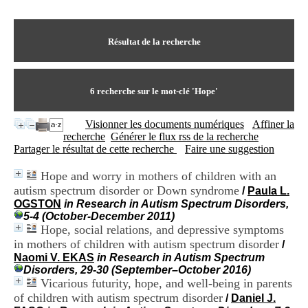
I
du CRA Rhône-Alpes
n
Centre Hospitalier le Vinatier
f
bât 211
o
Résultat de la recherche
95, Bd Pinel
r
69678 Bron Cedex
m
Horaires
a
Lundi au Vendredi
t
6
recherche sur le mot-clé
'Hope'
9h00-12h00 13h30-16h00
i
Contact
o
Tél:
+33(0)4 37 91 54 65
Visionner les documents numériques
Affiner la
n
Fax:
+33(0)4 37 91 54 37
recherche
Générer le flux rss de la recherche
e
Mail
Partager le résultat de cette recherche
Faire une suggestion
t
d
Hope and worry in mothers of children with an
e
autism spectrum disorder or Down syndrome
D
/
Paula L.
o
OGSTON
in Research in Autism Spectrum Disorders,
c
5-4 (October-December 2011)
u
Hope, social relations, and depressive symptoms
m
in mothers of children with autism spectrum disorder
/
e
Naomi V. EKAS
in Research in Autism Spectrum
n
Disorders, 29-30 (September–October 2016)
t
Vicarious futurity, hope, and well-being in parents
a
of children with autism spectrum disorder
/
Daniel J.
t