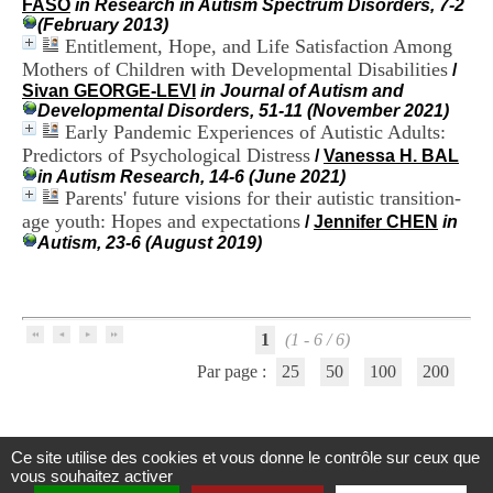
FASO
in Research in Autism Spectrum Disorders, 7-2
i
(February 2013)
o
Entitlement, Hope, and Life Satisfaction Among
n
Mothers of Children with Developmental Disabilities
d
/
u
Sivan GEORGE-LEVI
in Journal of Autism and
C
Developmental Disorders, 51-11 (November 2021)
R
Early Pandemic Experiences of Autistic Adults:
A
Predictors of Psychological Distress
/
Vanessa H. BAL
R
in Autism Research, 14-6 (June 2021)
h
Parents' future visions for their autistic transition-
ô
age youth: Hopes and expectations
/
Jennifer CHEN
in
n
Autism, 23-6 (August 2019)
e
-
A
l
p
1
(1 - 6 / 6)
e
s
Par page :
25
50
100
200
C
e
n
t
Ce site utilise des cookies et vous donne le contrôle sur ceux que
r
Centre d'Information et de Documentation
vous souhaitez activer
e