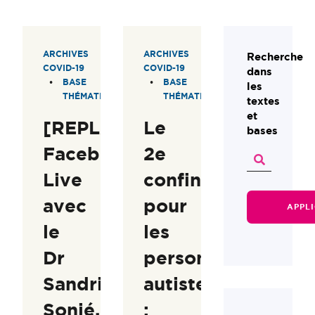
ARCHIVES
ARCHIVES
Recherche
COVID-19
COVID-19
dans
BASE
BASE
les
THÉMATIQUE
THÉMATIQUE
textes
et
[REPLAY]
Le
bases
Facebook
2e
Live
confinement
avec
pour
APPL
le
les
Dr
personnes
Sandrine
autistes
Sonié,
: