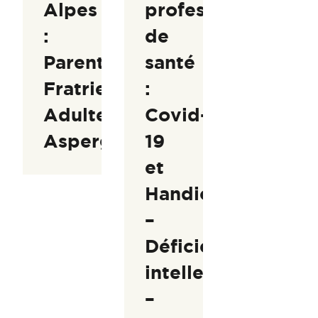
Alpes
professionnels
:
de
Parents,
santé
Fratries,
:
Adultes
Covid-
Asperger
19
et
Handicap
–
Déficience
intellectuelle
–