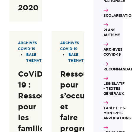
NATIONALE
2020
SCOLARISATIO
PLANS
AUTISME
ARCHIVES
ARCHIVES
COVID-19
COVID-19
ARCHIVES
COVID-19
BASE
BASE
THÉMATIQUE
THÉMATIQUE
RECOMMANDAT
CoViD-
Ressources
19 :
pour
LÉGISLATIF
- TEXTES
Ressources
s’occuper
GÉNÉRAUX
pour
et
TABLETTES-
MONTRES-
les
faire
APPLICATIONS
familles
progresser