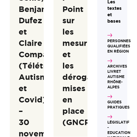
Les
Benjamin
Point
textes
et
Dufez
sur
bases
et
les
Claire
mesures
PERSONNES
QUALIFIÉES
EN RÉGION
Compagnon
et
(Télétravail,
les
ARCHIVES
LIVRET
Autisme
dérogations
AUTISME
RHÔNE-
et
mises
ALPES
Covid)
en
GUIDES
PRATIQUES
–
place
30
(GNCRA)
LÉGISLATIF
-
novembre
EDUCATION