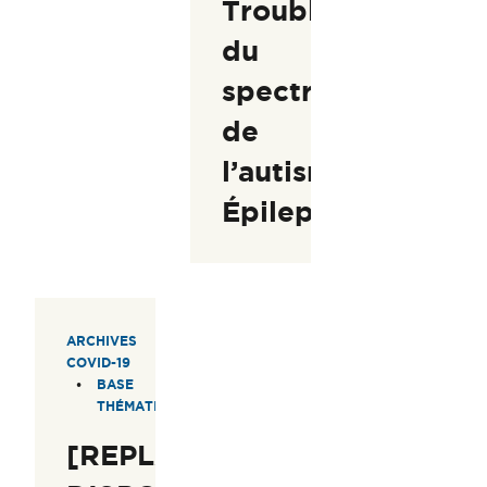
Trouble
du
spectre
de
l’autisme-
Épilepsie
ARCHIVES
COVID-19
BASE
THÉMATIQUE
[REPLAY