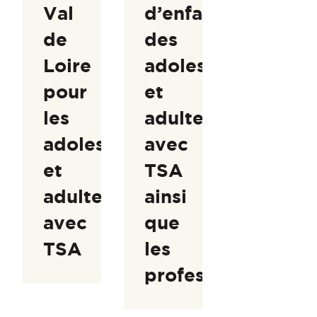
Val
d’enfants,
de
des
Loire
adolescents
pour
et
les
adultes
adolescents
avec
et
TSA
adultes
ainsi
avec
que
TSA
les
professionnels