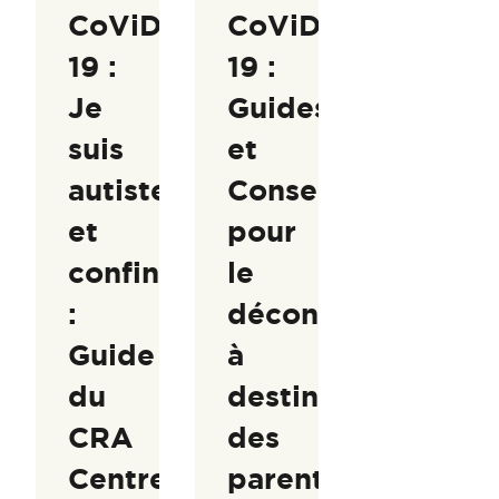
CoViD-
CoViD-
19 :
19 :
Je
Guides
suis
et
autiste
Conseils
et
pour
confiné(e)
le
:
déconfinement
Guide
à
du
destination
CRA
des
Centre
parents