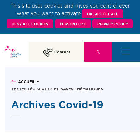
This site uses cookies and gives you control over
Centre de Ressources
what you want to activate
OK, ACCEPT ALL
DENY ALL COOKIES
PERSONALIZE
PRIVACY POLICY
Autisme Rhône-Alpes
Contact
ACCUEIL
TEXTES LÉGISLATIFS ET BASES THÉMATIQUES
Archives Covid-19