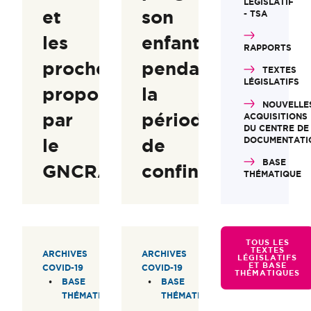
LÉGISLATIF
et
son
- TSA
les
enfant
RAPPORTS
proches
pendant
TEXTES
LÉGISLATIFS
proposées
la
NOUVELLE
par
période
ACQUISITIONS
DU CENTRE DE
le
de
DOCUMENTATI
BASE
GNCRA
confinement
THÉMATIQUE
TOUS LES
TEXTES
ARCHIVES
ARCHIVES
LÉGISLATIFS
ET BASE
COVID-19
COVID-19
THÉMATIQUES
BASE
BASE
THÉMATIQUE
THÉMATIQUE