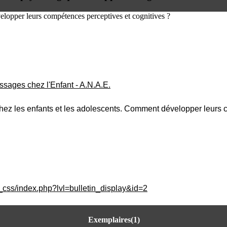
velopper leurs compétences perceptives et cognitives ?
sages chez l'Enfant - A.N.A.E.
e chez les enfants et les adolescents. Comment développer leurs
_css/index.php?lvl=bulletin_display&id=2
Exemplaires(1)