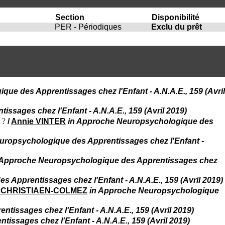
i
o
Section
Disponibilité
n
PER - Périodiques
Exclu du prêt
d
u
C
R
A
R
h
ue des Apprentissages chez l'Enfant - A.N.A.E., 159 (Avril
ô
n
sages chez l'Enfant - A.N.A.E., 159 (Avril 2019)
e
 ?
/
Annie VINTER
in Approche Neuropsychologique des
-
A
l
uropsychologique des Apprentissages chez l'Enfant -
p
e
 Approche Neuropsychologique des Apprentissages chez
s
C
 Apprentissages chez l'Enfant - A.N.A.E., 159 (Avril 2019)
e
. CHRISTIAEN-COLMEZ
in Approche Neuropsychologique
n
t
issages chez l'Enfant - A.N.A.E., 159 (Avril 2019)
r
ssages chez l'Enfant - A.N.A.E., 159 (Avril 2019)
e