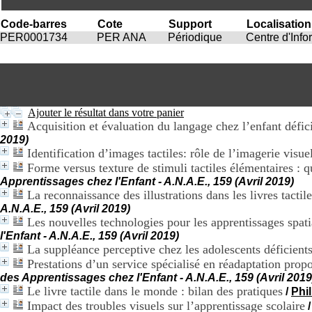
Code-barres
Cote
Support
Localisation
PER0001734
PER ANA
Périodique
Centre d'Inf
Ajouter le résultat dans votre panier
Acquisition et évaluation du langage chez l’enfant défic
2019)
Identification d’images tactiles: rôle de l’imagerie visue
Forme versus texture de stimuli tactiles élémentaires : q
Apprentissages chez l'Enfant - A.N.A.E., 159 (Avril 2019)
La reconnaissance des illustrations dans les livres tactil
A.N.A.E., 159 (Avril 2019)
Les nouvelles technologies pour les apprentissages spati
l'Enfant - A.N.A.E., 159 (Avril 2019)
La suppléance perceptive chez les adolescents déficients
Prestations d’un service spécialisé en réadaptation prop
des Apprentissages chez l'Enfant - A.N.A.E., 159 (Avril 2019
Le livre tactile dans le monde : bilan des pratiques
/
Phi
Impact des troubles visuels sur l’apprentissage scolaire