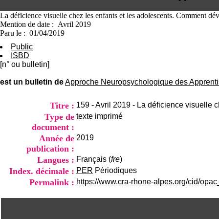
La déficience visuelle chez les enfants et les adolescents. Comment dé
Mention de date : Avril 2019
Paru le : 01/04/2019
Public
ISBD
[n° ou bulletin]
est un bulletin de
Approche Neuropsychologique des Apprentis
Titre :
159 - Avril 2019 - La déficience visuell
Type de
texte imprimé
document :
Année de
2019
publication :
Langues :
Français (
fre
)
Index. décimale :
PER
Périodiques
Permalink :
https://www.cra-rhone-alpes.org/cid/opac