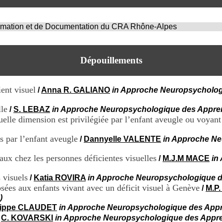
ormation et de Documentation du CRA Rhône-Alpes
Dépouillements
ient visuel
/
Anna R. GALIANO
in Approche Neuropsychologiq
lle
/
S. LEBAZ
in Approche Neuropsychologique des Apprentis
uelle dimension est privilégiée par l’enfant aveugle ou voyant
es par l’enfant aveugle
/
Dannyelle VALENTE
in Approche Ne
aux chez les personnes déficientes visuelles
/
M.J.M MACE
in
 visuels
/
Katia ROVIRA
in Approche Neuropsychologique des
osées aux enfants vivant avec un déficit visuel à Genève
/
M.P
)
lippe CLAUDET
in Approche Neuropsychologique des Apprent
/
C. KOVARSKI
in Approche Neuropsychologique des Apprenti